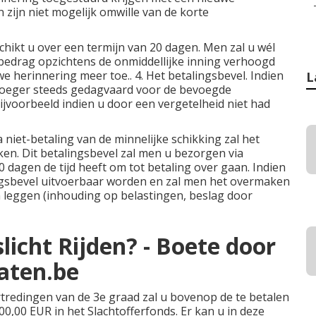
 zijn niet mogelijk omwille van de korte
chikt u over een termijn van 20 dagen. Men zal u wél
edrag opzichtens de onmiddellijke inning verhoogd
 herinnering meer toe.. 4. Het betalingsbevel. Indien
L
 vroeger steeds gedagvaard voor de bevoegde
bijvoorbeeld indien u door een vergetelheid niet had
niet-betaling van de minnelijke schikking zal het
n. Dit betalingsbevel zal men u bezorgen via
 dagen de tijd heeft om tot betaling over gaan. Indien
ingsbevel uitvoerbaar worden en zal men het overmaken
 leggen (inhouding op belastingen, beslag door
icht Rijden? - Boete door
caten.be
rtredingen van de 3e graad zal u bovenop de te betalen
,00 EUR in het Slachtofferfonds. Er kan u in deze