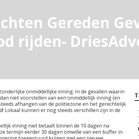
ichten Gereden Gev
od rijden- DriesAd
derlijke onmiddellijke inning. In de gevallen waarin
T
l dan niet voorstellen van een onmiddellijk inning (en
steeds afhangen van de politiezone en het gerechtelijk
 Lokaal kunnen er nog steeds verschillen zijn in de
ellijk inning niet betaalt binnen de 10 dagen na
eze termijn eerder 30 dagen omwille van een buffer in
innering toegestuurd krijgen met een nieuwe