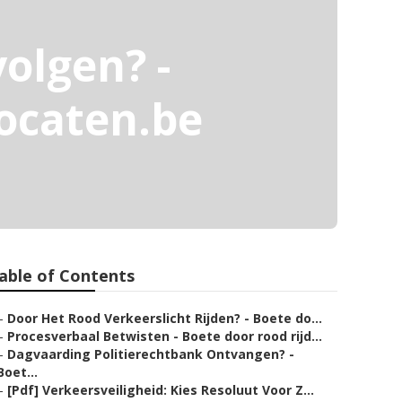
olgen? -
vocaten.be
able of Contents
–
Door Het Rood Verkeerslicht Rijden? - Boete do...
–
Procesverbaal Betwisten - Boete door rood rijd...
–
Dagvaarding Politierechtbank Ontvangen? -
Boet...
–
[Pdf] Verkeersveiligheid: Kies Resoluut Voor Z...