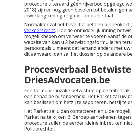
procedure uiteraard géén rijverbod opgelegd w
2018) zijn er nog geen bevelen tot betalen gema
inwerkingtreding nog niet op punt staat.
Normaliter zal het bevel tot betalen binnenkort 
verkeersrecht
. Hoe de onmiddellijk inning betwis
mogelijkheden om verweer te voeren vanaf de on
website van kan u 2 betwistingsformulieren teru
persoon: als u meent dat iemand anders met uw 
dit aanvaard, dan zal het dossier op de andere b
Procesverbaal Betwisten
DriesAdvocaten.be
Een formulier inzake betwisting op de feiten: als 
een bepaalde bijzonderheid: Het Parket zal uw b
kan beslissen om hetzij te seponeren, hetzij te d
Het Parket zal u dan contacteren en u de mogelijk
Parket na te kijken. 6. Beroep aantekenen tegen
procedure zullen de eerder kleine inbreuken ni
Politierechter.