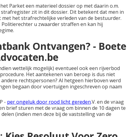
het Parket een materieel dossier op met daarin o.m.
trafregister zit in dit dossier. Dit betekent dat men in
et het strafrechtelijke verleden van de bestuurder.
Politierechter u zwaarder straffen en kan hij
egime.
htbank Ontvangen? - Boete
sAdvocaten.be
ndien wettelijk mogelijk) eventueel ook een rijverbod
 procedure. Het aantekenen van beroep is dus niet
n andere rechtspersonen? Al hetgeen hierboven werd
dingen begaan door voertuigen ingeschreven op naam
 P -
per ongeluk door rood licht gereden
.V. en de vraag
en brief sturen met de vraag om binnen de 10 dagen te
 delen (indien men deze bij de vaststelling van de
d: Kies Resoluut Voor Zero