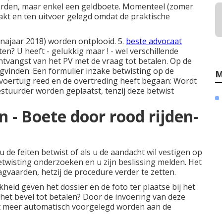
orden, maar enkel een geldboete. Momenteel (zomer
akt en ten uitvoer gelegd omdat de praktische
(najaar 2018) worden ontplooid. 5.
beste advocaat
ten? U heeft - gelukkig maar ! - wel verschillende
tvangst van het PV met de vraag tot betalen. Op de
gvinden: Een formulier inzake betwisting op de
M
voertuig reed en de overtreding heeft begaan: Wordt
estuurder worden geplaatst, tenzij deze betwist
 - Boete door rood rijden-
u de feiten betwist of als u de aandacht wil vestigen op
etwisting onderzoeken en u zijn beslissing melden. Het
agvaarden, hetzij de procedure verder te zetten.
heid geven het dossier en de foto ter plaatse bij het
 het bevel tot betalen? Door de invoering van deze
et meer automatisch voorgelegd worden aan de