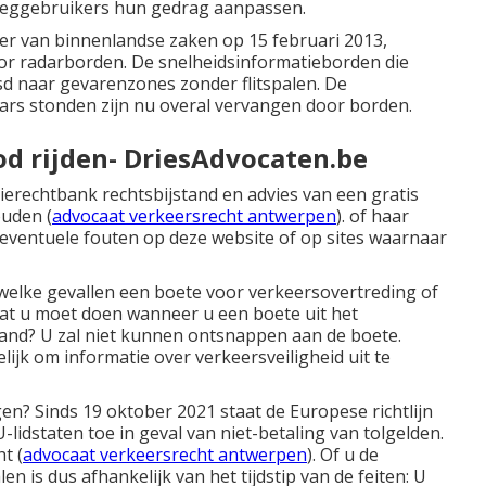
eggebruikers hun gedrag aanpassen.
ter van binnenlandse zaken op 15 februari 2013,
oor radarborden. De snelheidsinformatieborden die
isd naar gevarenzones zonder flitspalen. De
ars stonden zijn nu overal vervangen door borden.
od rijden- DriesAdvocaten.be
itierechtbank rechtsbijstand en advies van een gratis
ouden (
advocaat verkeersrecht antwerpen
). of haar
 eventuele fouten op deze website of op sites waarnaar
n welke gevallen een
boete voor verkeersovertreding of
at u moet doen
wanneer u een boete uit het
land? U zal niet kunnen ontsnappen aan de boete.
ijk om informatie over verkeersveiligheid uit te
? Sinds 19 oktober 2021 staat de Europese richtlijn
lidstaten toe in geval van niet-betaling van tolgelden.
t (
advocaat verkeersrecht antwerpen
). Of u de
n is dus afhankelijk van het tijdstip van de feiten: U