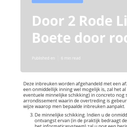
Door 2 Rode L
Boete door ro
Published en
6 min read
Deze inbreuken worden afgehandeld met een afzon
een onmiddellijk inning wel mogelijk is, zal het a
eventuele minnelijke schikking) in concreto nog 
arrondissement waarin de overtreding is gebeurd!
wijze waarop men bepaalde inbreuken aanpakt.
De minnelijke schikking. Indien u de onmidd
ontvangst ervan (in de praktijk bedraagt d
het informaticasysteem) zal u nog een her