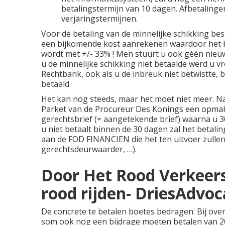
betalingstermijn van 10 dagen. Afbetalingen
verjaringstermijnen.
Voor de betaling van de minnelijke schikking bes
een bijkomende kost aanrekenen waardoor het b
wordt met +/- 33% ! Men stuurt u ook géén nieuwe
u de minnelijke schikking niet betaalde werd u
Rechtbank, ook als u de inbreuk niet betwistte, 
betaald.
Het kan nog steeds, maar het moet niet meer. Na 
Parket van de Procureur Des Konings een opmake
gerechtsbrief (= aangetekende brief) waarna u 30
u niet betaalt binnen de 30 dagen zal het betal
aan de FOD FINANCIEN die het ten uitvoer zullen
gerechtsdeurwaarder, …).
Door Het Rood Verkeersl
rood rijden- DriesAdvo
De concrete te betalen boetes bedragen: Bij ove
som ook nog een bijdrage moeten betalen van 200