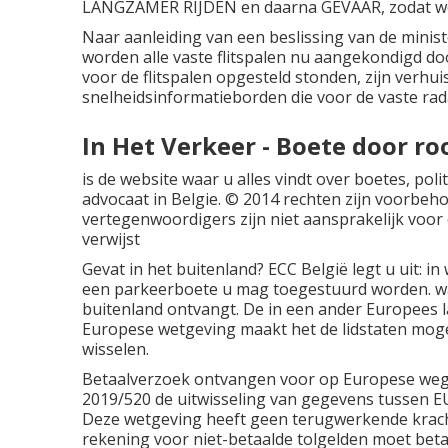
LANGZAMER RIJDEN en daarna GEVAAR, zodat w
Naar aanleiding van een beslissing van de minis
worden alle vaste flitspalen nu aangekondigd d
voor de flitspalen opgesteld stonden, zijn verhu
snelheidsinformatieborden die voor de vaste rad
In Het Verkeer - Boete door ro
is de website waar u alles vindt over boetes, pol
advocaat in Belgie. © 2014 rechten zijn voorbeh
vertegenwoordigers zijn niet aansprakelijk voor
verwijst
Gevat in het buitenland? ECC België legt u uit: i
een parkeerboete
u mag toegestuurd worden.
w
buitenland ontvangt. De in een ander Europees 
Europese wetgeving maakt het de lidstaten mogel
wisselen.
Betaalverzoek ontvangen voor op Europese wegen
2019/520 de uitwisseling van gegevens tussen EU-
Deze wetgeving heeft geen terugwerkende krach
rekening voor niet-betaalde tolgelden moet betale